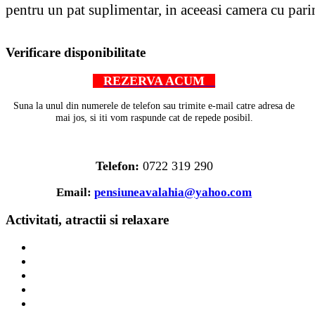
pentru un pat suplimentar, in aceeasi camera cu parin
AdmirorGallery 4.5.0
, author/s
Vasiljevski
&
Kekeljevic
.
Verificare disponibilitate
REZERVA ACUM
Suna la unul din numerele de telefon sau trimite e-mail catre adresa de
mai jos, si iti vom raspunde cat de repede posibil.
Telefon:
0722 319 290
Email:
pensiuneavalahia@yahoo.com
Activitati, atractii si relaxare