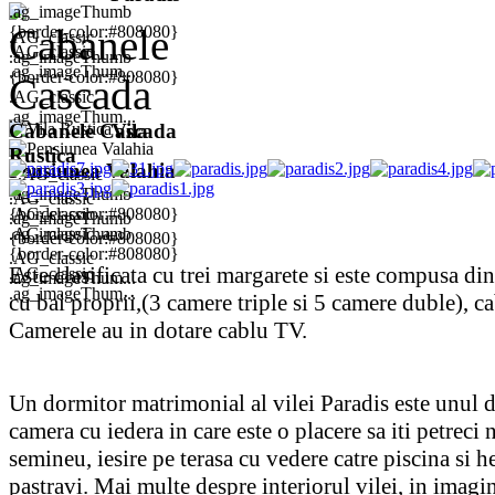
.ag_imageThumb
{border-color:#808080}
.AG_classic
.AG_classic
.ag_imageThumb
.ag_imageThum...
{border-color:#808080}
.AG_classic
.ag_imageThum...
Cabanele Cascada
Vila
Rustica
Pensiunea Valahia
.AG_classic
.ag_imageThumb
.AG_classic
{border-color:#808080}
.AG_classic
.ag_imageThumb
.AG_classic .a...
.ag_imageThumb
{border-color:#808080}
{border-color:#808080}
.AG_classic
Este clasificata cu trei margarete si este compusa di
.AG_classic
.ag_imageThum...
.ag_imageThum...
cu bai proprii,(3 camere triple si 5 camere duble), c
Camerele au in dotare cablu TV.
Un dormitor matrimonial al vilei Paradis este unul d
camera cu iedera in care este o placere sa iti petreci 
semineu, iesire pe terasa cu vedere catre piscina si h
pastravi. Mai multe despre interiorul vilei, in imagin