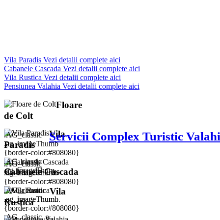
Cabanele Cascada
Vezi detalii complete aici
Vila Rustica
Vezi detalii complete aici
Pensiunea Valahia
Vezi detalii complete aici
Floare
de Colt
Vila
Servicii Complex Turistic Valah
.AG_classic
.ag_imageThumb
Paradis
{border-color:#808080}
.AG_classic
.AG_classic
.ag_imageThum...
Cabanele Cascada
.ag_imageThumb
{border-color:#808080}
.AG_classic
.AG_classic
Vila
.ag_imageThum...
.ag_imageThumb
Rustica
{border-color:#808080}
.AG_classic .a...
.AG_classic