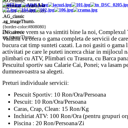
Pensiunea Valahia
.ag_imageThumb
{border-color:#808080}
.AG_classic
.AG_classic
.ag_imageThum...
.ag_imageThumb
{border-color:#808080}
Deoarece vrem sa va simtiti bine la noi, Complexul 
.AG_classic
.ag_imageThum...
Valahia va ofera o gama completa de servicii de care
bucura cat timp sunteti cazati. La noi gasiti o gama 
activitati pe care le puteti incerca chiar in mijlocul n
plimbari cu ATV, Plimbari cu Trasura, cu Barca pana
Pescuitul sportiv sau Calarie Cai, Ponei; va lasam p
dumneavoastra sa alegeti.
Preturi individuale servicii:
Pescuit Sportiv: 10 Ron/Ora/Persoana
Pescuit: 10 Ron/Ora/Persoana
Caras, Crap, Clean: 15 Ron/Kg
Inchiriat ATV: 100 Ron/Ora
(pentru grupuri or
Piscina : 20 Ron/Persoana/Zi
Drumetie calare 100lei ( pentru grupuri organiz