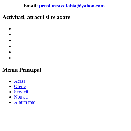
Email:
pensiuneavalahia@yahoo.com
Activitati, atractii si relaxare
Meniu Principal
Acasa
Oferte
Servicii
Noutati
Album foto