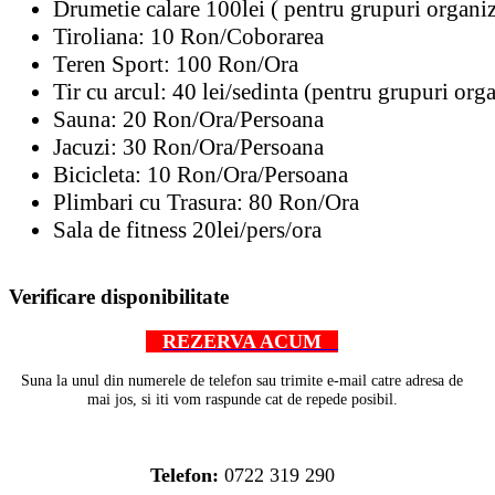
Tiroliana: 10 Ron/Coborarea
Teren Sport: 100 Ron/Ora
Tir cu arcul: 40 lei/sedinta
(pentru grupuri orga
Sauna: 20 Ron/Ora/Persoana
Jacuzi: 30 Ron/Ora/Persoana
Bicicleta: 10 Ron/Ora/Persoana
Plimbari cu Trasura: 80 Ron/Ora
Sala de fitness 20lei/pers/ora
AdmirorGallery 4.5.0
, author/s
Vasiljevski
&
Kekeljevic
.
Verificare disponibilitate
REZERVA ACUM
Suna la unul din numerele de telefon sau trimite e-mail catre adresa de
mai jos, si iti vom raspunde cat de repede posibil.
Telefon:
0722 319 290