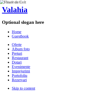
Valahia
Optional slogan here
Home
Guestbook
Oferte
Album foto
Preturi
Restaurant
Dotari
Evenimente
Imprejurimi
Portofoliu
Rezervari
Skip to content