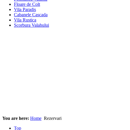
Vila Paradis
Cabanele Cascada
Vila Rustica
Scorbura Valahului
You are here:
Home
Rezervari
Top