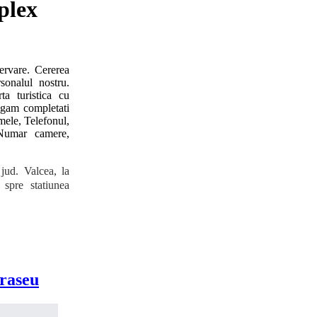
ervare. Cererea
sonalul nostru.
ta turistica cu
rugam completati
mele, Telefonul,
 Numar camere,
jud. Valcea, la
pre statiunea
traseu