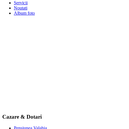
Noutati
Album foto
Cazare & Dotari
Pensiunea Valahia
Floare de Colt