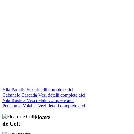
Cabanele Cascada
Vezi detalii complete aici
Vila Rustica
Vezi detalii complete aici
Pensiunea Valahia
Vezi detalii complete aici
Floare
de Colt
Vila
Contact / Revervari Com
.AG_classic