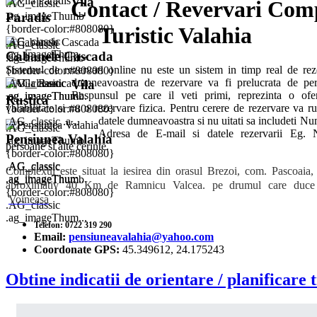
.ag_imageThumb
Paradis
Turistic Valahia
{border-color:#808080}
.AG_classic
.AG_classic
.ag_imageThum...
Cabanele Cascada
.ag_imageThumb
Sistemul de rezervari online nu este un sistem in timp real de rez
{border-color:#808080}
dumneavoastra de rezervare va fi prelucrata de per
.AG_classic
.AG_classic
Vila
Raspunsul pe care il veti primi, reprezinta o ofer
.ag_imageThum...
.ag_imageThumb
Rustica
valabilitate si nu o rezervare fizica. Pentru cerere de rezervare va 
{border-color:#808080}
datele dumneavoastra si nu uitati sa includeti Nu
.AG_classic .a...
.AG_classic
Adresa de E-mail si datele rezervarii Eg.
Pensiunea Valahia
.ag_imageThumb
persoane si alte cerinte.
{border-color:#808080}
.AG_classic
.AG_classic
Complexul este situat la iesirea din orasul Brezoi, com. Pascoaia, 
.ag_imageThum...
.ag_imageThumb
aproximativ 40 Km de Ramnicu Valcea. pe drumul care duce s
{border-color:#808080}
Voineasa
.AG_classic
.ag_imageThum...
Telefon:
0722 319 290
Email:
pensiuneavalahia@yahoo.com
Coordonate GPS:
45.349612, 24.175243
Obtine indicatii de orientare / planificare 